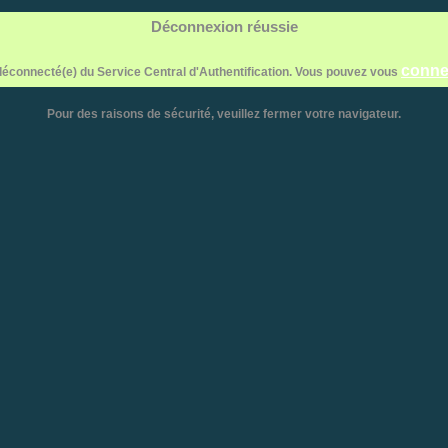
Déconnexion réussie
conne
éconnecté(e) du Service Central d'Authentification. Vous pouvez vous
Pour des raisons de sécurité, veuillez fermer votre navigateur.